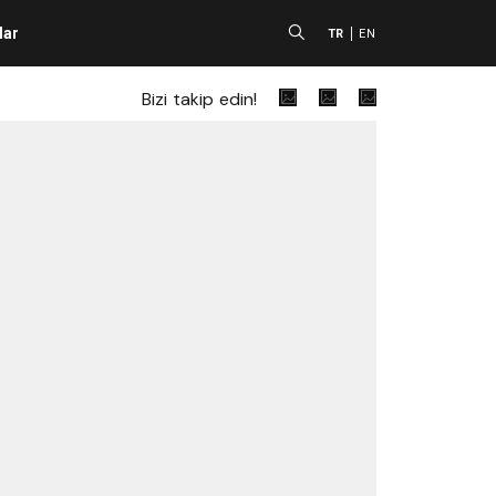
lar
A
TR
EN
Bizi takip edin!