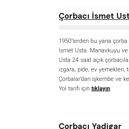
Çorbacı İsmet Us
1950’lerden bu yana çorba d
İsmet Usta
. Manavkuyu ve 
Usta 24 saat açık çorbacıl
ızgara, pide, ev yemekleri, 
Çorbalar'dan işkembe ve ke
Yol tarifi için
tıklayın
.
Çorbacı Yadigar