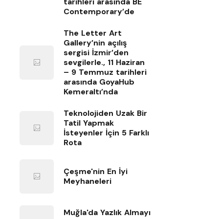
tarihleri arasında BE
Contemporary’de
The Letter Art
Gallery’nin açılış
sergisi İzmir’den
sevgilerle., 11 Haziran
– 9 Temmuz tarihleri
arasında GoyaHub
Kemeraltı’nda
Teknolojiden Uzak Bir
Tatil Yapmak
İsteyenler İçin 5 Farklı
Rota
Çeşme'nin En İyi
Meyhaneleri
Muğla'da Yazlık Almayı