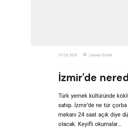
10 Eyl 2020
Zeynep Öztürk
İzmir'de nered
Türk yemek kültüründe köklü
sahip. İzmir'de ne tür çorba
mekanı 24 saat açık diye d
olacak. Keyifli okumalar...