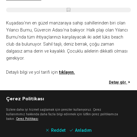
Kuşadası’nın en güzel manzaraya sahip sahillerinden biri olan
Yılancı Burnu, Güvercin Adası'na bakıyor. Halk plajı olan Yılancı
Burnu'nda tüm ihtiyaçlarınızı karşılayacak iki adet lüks beach
club da bulunuyor. Sahil taşlı, deniz berrak, çoğu zaman
dalgasız ama derin ve kayalıklı. Çocuklu ailelerin dikkatli olması
gerekiyor.
Detaylı bilgi ve yol tarifi için
tıklayın.
Detay gör
Çerez Politikası
Kuşadası Long Beach
Sizlere daha iyi hizmet sağlamak için çerezler kullanıyoruz. Çerez
kullanımımız hakkında daha fazla bilgi edinmek için lütfen çerez politikamıza
bakın.
Çerez Politikası
Kuşadası merkezine 8 kilometre uzaklıkta, Kadınlar Plajı'nın
Reddet
Anladım
yanında bulunan Long Beach, o kadar uzun ki günlük